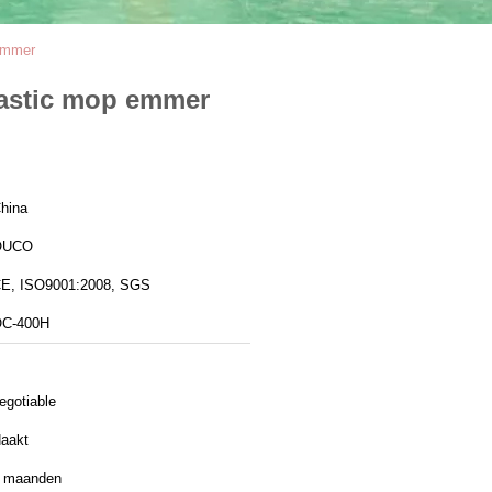
 emmer
lastic mop emmer
hina
OUCO
E, ISO9001:2008, SGS
C-400H
egotiable
aakt
 maanden