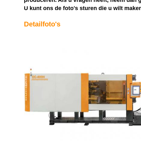
produceren. Als u vragen heeft, neem dan g
U kunt ons de foto's sturen die u wilt make
Detailfoto's