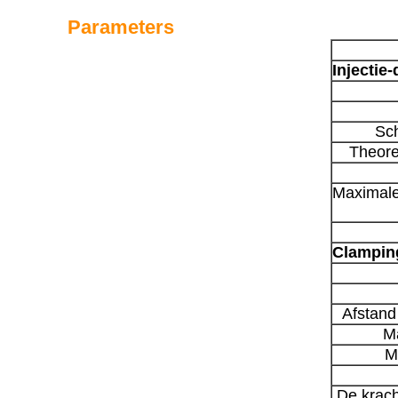
Parameters
Injectie-
Sch
Theore
Maximale 
Clampin
Afstand
M
M
De krach