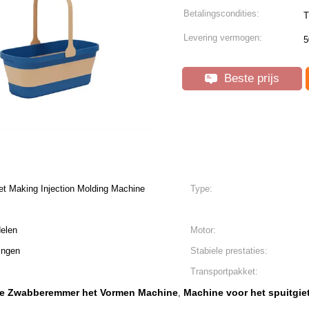
Betalingscondities:
T
Levering vermogen:
5
Beste prijs
t Making Injection Molding Machine
Type:
delen
Motor:
ingen
Stabiele prestaties:
Transportpakket:
n de Zwabberemmer het Vormen Machine
Machine voor het spuitgie
,