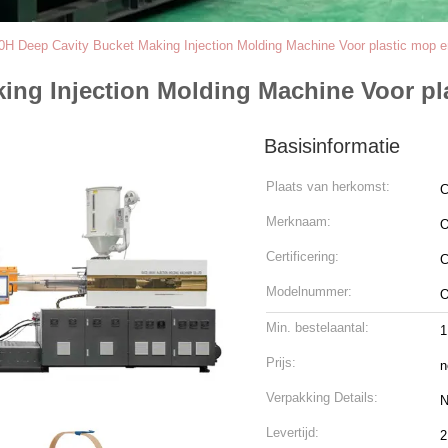
H Deep Cavity Bucket Making Injection Molding Machine Voor plastic mop
ing Injection Molding Machine Voor p
Basisinformatie
Plaats van herkomst:
C
Merknaam:
Certificering:
C
Modelnummer:
O
Min. bestelaantal:
1
Prijs:
n
Verpakking Details:
N
Levertijd:
2