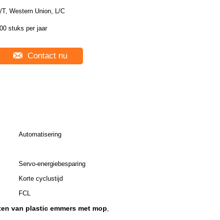
/T, Western Union, L/C
00 stuks per jaar
Contact nu
Automatisering
Servo-energiebesparing
Korte cyclustijd
FCL
ten van plastic emmers met mop
,