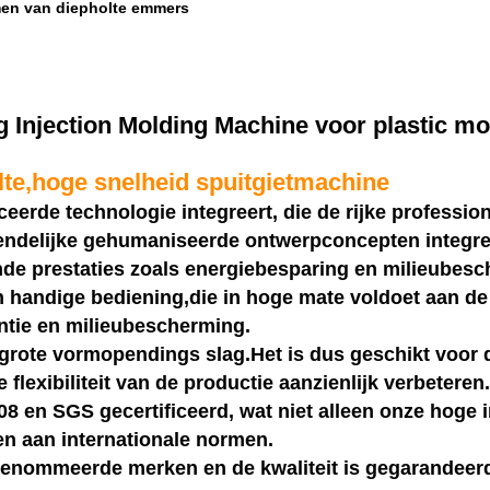
men van diepholte emmers
 Injection Molding Machine voor plastic 
te,hoge snelheid spuitgietmachine
erde technologie integreert, die de rijke profession
iendelijke gehumaniseerde ontwerpconcepten integre
nde prestaties zoals energiebesparing en milieubesch
 handige bediening,die in hoge mate voldoet aan de 
iëntie en milieubescherming.
-grote vormopendings slag.Het is dus geschikt voor
exibiliteit van de productie aanzienlijk verbeteren.
 en SGS gecertificeerd, wat niet alleen onze hoge in
en aan internationale normen.
erenommeerde merken en de kwaliteit is gegarandeer