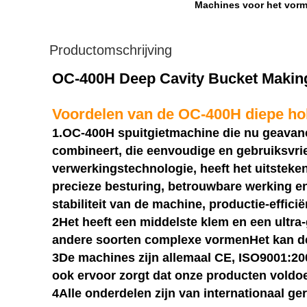
Machines voor het vor
Productomschrijving
OC-400H Deep Cavity Bucket Making
Voordelen van de OC-400H diepe hol
1.OC-400H spuitgietmachine die nu geavance
combineert, die eenvoudige en gebruiksvr
verwerkingstechnologie, heeft het uitsteke
precieze besturing, betrouwbare werking en
stabiliteit van de machine, productie-effic
2Het heeft een middelste klem en een ultra
andere soorten complexe vormenHet kan de fl
3De machines zijn allemaal CE, ISO9001:2008
ook ervoor zorgt dat onze producten voldo
4Alle onderdelen zijn van internationaal g