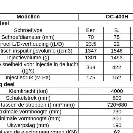
Modellen
OC-400H
deel
Schroeftype
Een
B.
Schroefdiameter (mm)
70
75
roef L/D-verhouding ((L/D)
23.5
22
tisch inspuitingsvolume ((cm3)
1347
1546
Injectievolume (g)
1301
1493
snelheid voor injectie in de lucht
368
422
((g/s)
Injectiedruk (M Pa)
175
152
g deel
Klemkracht (ton)
4000
Schakelstrek (mm)
800
 tussen de stroppen ((mm*mm))
720*680
aximale vormhoogte (mm)
730
inimale vormhoogte (mm)
300
Uitwerpslag (mm)
190
t van de ejector naar voren (KN)
62